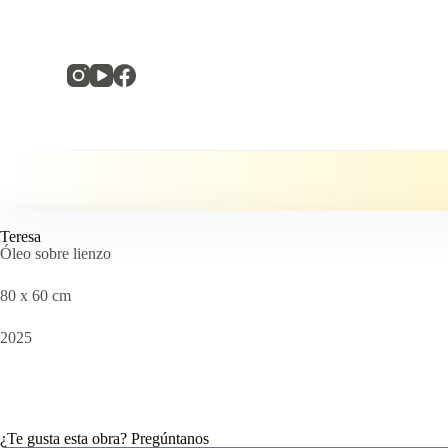
S
a
l
t
a
r
a
l
c
o
n
t
e
Teresa
n
Óleo sobre lienzo
i
d
80 x 60 cm
o
2025
¿Te gusta esta obra? Pregúntanos