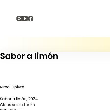
S
a
l
t
a
r
a
l
c
o
n
Sabor a limón
t
e
n
i
d
o
Rima Čiplytė
Sabor a limón, 2024
Óleos sobre lienzo