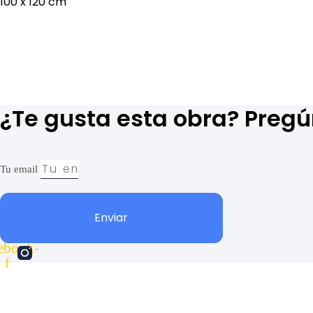
100 x 120 cm
¿Te gusta esta obra? Preg
Tu email
Enviar
ebook-
f