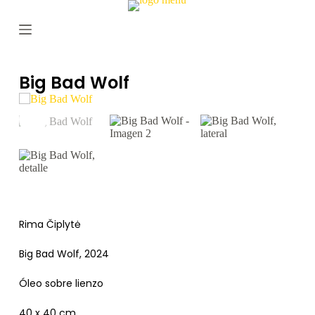
S
a
l
t
a
r
Big Bad Wolf
a
l
c
o
n
t
e
n
i
d
o
Rima Čiplytė
Big Bad Wolf
, 2024
Óleo sobre lienzo
40 x 40 cm