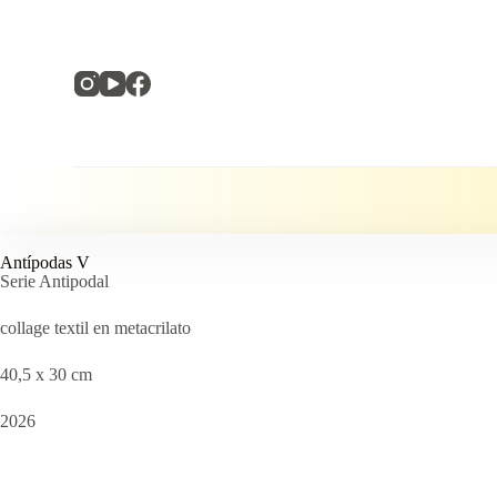
S
a
l
t
a
r
a
l
c
o
n
t
e
Antípodas V
n
Serie Antipodal
i
d
collage textil en metacrilato
o
40,5 x 30 cm
2026