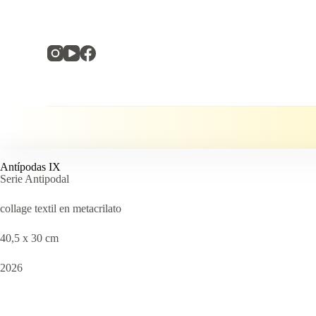
S
a
l
t
a
r
a
l
c
o
n
t
e
Antípodas IX
n
Serie Antipodal
i
d
collage textil en metacrilato
o
40,5 x 30 cm
2026