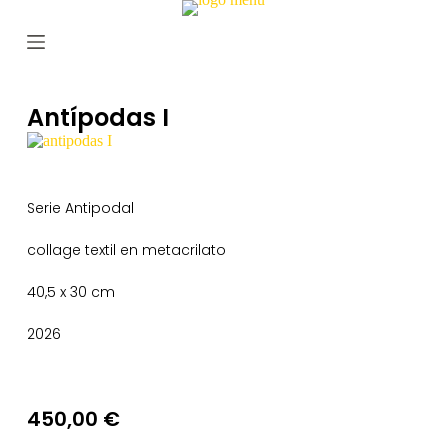
S
a
l
t
a
r
Antípodas I
a
l
c
o
n
Serie Antipodal
t
e
collage textil en metacrilato
n
i
d
40,5 x 30 cm
o
2026
450,00
€