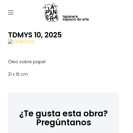
S
a
l
t
a
r
TDMYS 10, 2025
a
l
c
o
n
Óleo sobre papel
t
e
21 x 15 cm
n
i
d
o
¿Te gusta esta obra?
Pregúntanos