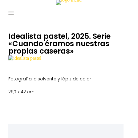
S
a
l
t
a
r
Idealista pastel, 2025. Serie
a
«Cuando éramos nuestras
l
propias caseras»
c
o
n
t
e
n
Fotografía, disolvente y lápiz de color
i
d
29,7 x 42 cm
o