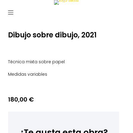
S
a
l
t
a
r
Dibujo sobre dibujo, 2021
a
l
c
o
n
Técnica mixta sobre papel
t
e
Medidas variables
n
i
d
o
180,00
€
¿Te gusta esta obra?