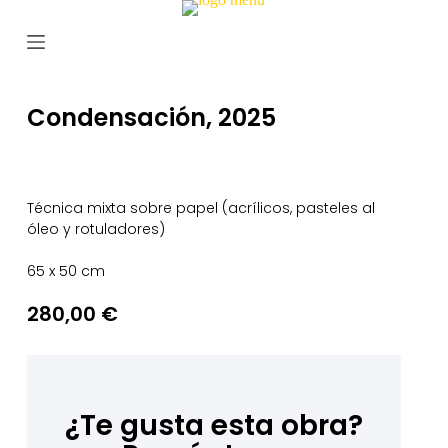
S
a
l
t
a
r
Condensación, 2025
a
l
c
o
n
Técnica mixta sobre papel (acrílicos, pasteles al
t
óleo y rotuladores)
e
n
65 x 50 cm
i
d
o
280,00
€
¿Te gusta esta obra?