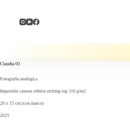
S
a
l
t
a
r
a
l
c
o
n
t
Claudia 03
e
n
i
Fotografía analógica
d
o
Impresión canson edition etching rag 310 g/m2
20 x 15 cm (con marco)
2025