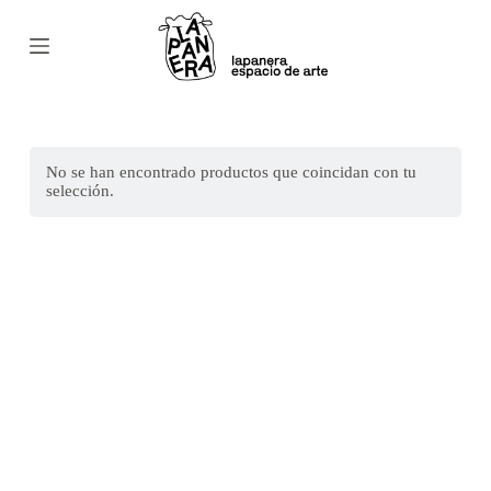
S
a
l
t
a
r
a
l
No se han encontrado productos que coincidan con tu
c
selección.
o
n
t
e
n
i
d
o